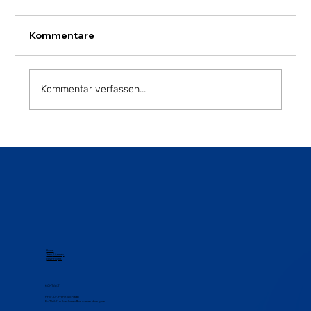
Kommentare
Kommentar verfassen...
Abschluss der Expert:inneninterviews
und Beginn der zweiten Projektphase
Home
Team
Sitemap
Das Projekt
KONTAKT
Prof. Dr. Frank Schwab
E-Mail:
frank.schwab@uni-wuerzburg.de