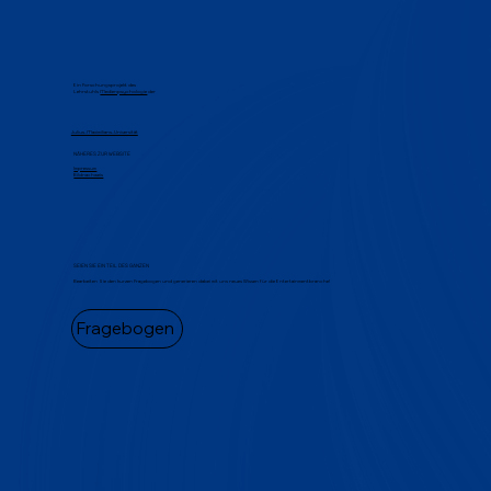
Ein Forschungsprojekt des
Lehrstuhls
Medienpsychologie
der
Julius-Maximilians-Universität
NÄHERES ZUR WEBSITE
Impressum
Bildnachweis
SEIEN SIE EIN TEIL DES GANZEN
Bearbeiten Sie den kurzen Fragebogen und generieren dabei mit uns neues Wissen für die Entertainmentbranche!
Fragebogen