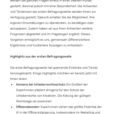
werden die gleichen Fragen erneut in einer zweiten Runde 
gestellt, diesmal jedoch mit einer Besonderheit. Die Antworten 
und Tendenzen der ersten Befragungswelle werden Ihnen zur 
Verfügung gestellt. Dadurch erhalten Sie die Möglichkeit, Ihre 
eigenen Einschätzungen zu überdenken, zu bestätigen oder 
anzupassen. Zudem haben wir aus Ihren Antworten weitere 
Prognosen abgeleitet und im Fragebogen ergänzt. Dieses 
Vorgehen ermöglicht es uns, gemeinsam differenziertere 
Ergebnisse und fundiertere Aussagen zu entwickeln. 
Highlights aus der ersten Befragungswelle
Die erste Befragungswelle hat spannende Einblicke und Trends 
hervorgebracht. Einige Highlights möchten wir bereits jetzt mit 
Ihnen teilen: 
Konsens bei Urheberrechtsschutz:
 Ein Großteil der 
Expert:innen plädiert dringend für den Schutz der 
Urheberrechte von Kreativen. Die Klärung der gültigen 
Rechtslage sei essenziell. 
Effizienzbooster:
 Expert:innen sehen das größte Potential der 
KI in der Effizienzsteigerung, insbesondere im Marketing und 