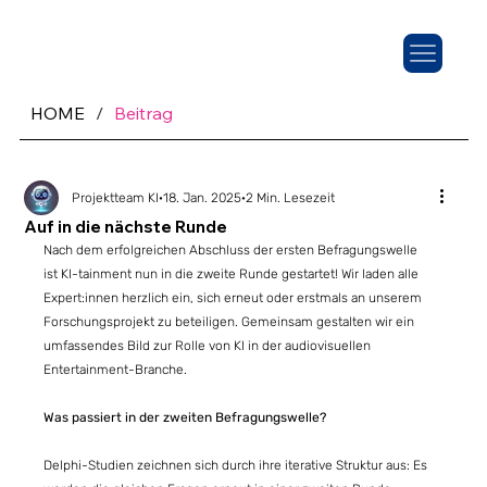
HOME
/
Beitrag
Projektteam KI
18. Jan. 2025
2 Min. Lesezeit
Auf in die nächste Runde
Nach dem erfolgreichen Abschluss der ersten Befragungswelle 
ist KI-tainment nun in die zweite Runde gestartet! Wir laden alle 
Expert:innen herzlich ein, sich erneut oder erstmals an unserem 
Forschungsprojekt zu beteiligen. Gemeinsam gestalten wir ein 
umfassendes Bild zur Rolle von KI in der audiovisuellen 
Entertainment-Branche. 
Was passiert in der zweiten Befragungswelle?
Delphi-Studien zeichnen sich durch ihre iterative Struktur aus: Es 